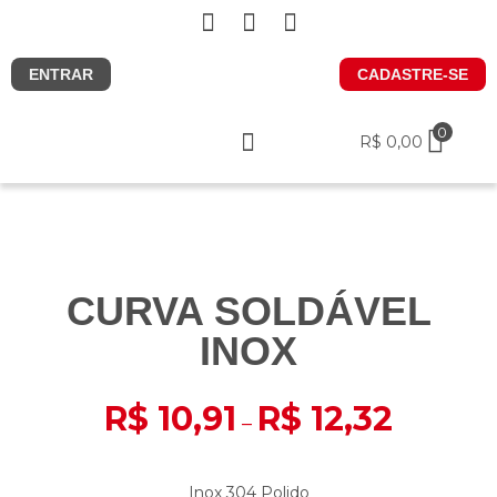
ENTRAR
CADASTRE-SE
0
R$
0,00
Nossos produtos
Rotas de entrega
CURVA SOLDÁVEL
INOX
R$
10,91
R$
12,32
–
Inox 304 Polido