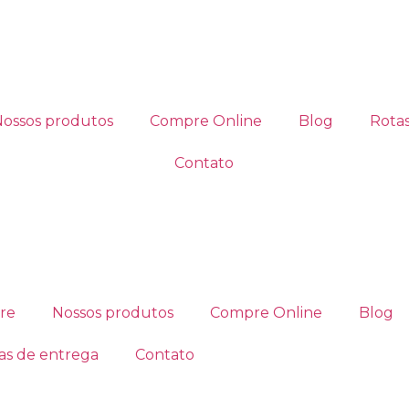
Nossos produtos
Compre Online
Blog
Rota
Contato
u
re
Nossos produtos
Compre Online
Blog
as de entrega
Contato