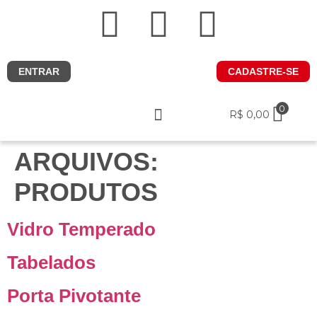
ENTRAR
CADASTRE-SE
0
R$
0,00
Nossos produtos
Rotas de entrega
ARQUIVOS:
PRODUTOS
Vidro Temperado
Tabelados
Porta Pivotante